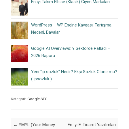
En iyi Takım Elbise (Klasik) Giyim Markaları
WordPress – WP Engine Kavgası: Tartışma
Nedeni, Davalar
Google AI Overviews: 9 Sektörde Patladı –
2026 Raporu
Yeni “ip sözlük” Nedir? Ekşi Sözlük Clone mu?
( ipsozluk )
Kategori:
Google SEO
Post navigation
←
YMYL (Your Money
En İyi E-Ticaret Yazılımları