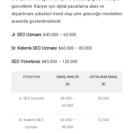
güncellenir. Kariyer için dijital pazarlama alanı ve
departmanı yükselen trend olup yine geleceğin meslekleri
arasında gösterilmektedir.
Jr. SEO Uzmanı:
₺45.000 – 60.000
Sr. Kıdemlı SEO Uzmanı:
₺60.000 – 85.000
SEO Yöneticisi:
₺85.000 – 120.000
POZISYON
MAAŞ ARALIĞI
ORTALAMA MAAŞ
(₺)
(₺)
Jr. SEO Uzmanı
45.000 –
55.000
60.000
Sr. Kıdemlı SEO
60.000 –
72.500
Uzmanı
85.000