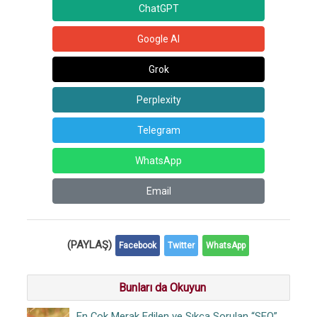
ChatGPT
Google AI
Grok
Perplexity
Telegram
WhatsApp
Email
(PAYLAŞ)
Facebook
Twitter
WhatsApp
Bunları da Okuyun
En Çok Merak Edilen ve Sıkça Sorulan “SEO”