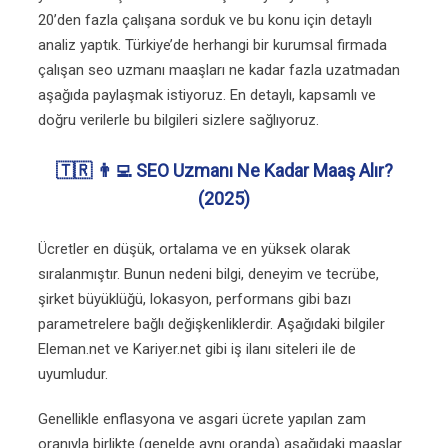
20’den fazla çalışana sorduk ve bu konu için detaylı
analiz yaptık. Türkiye’de herhangi bir kurumsal firmada
çalışan seo uzmanı maaşları ne kadar fazla uzatmadan
aşağıda paylaşmak istiyoruz. En detaylı, kapsamlı ve
doğru verilerle bu bilgileri sizlere sağlıyoruz.
🇹🇷 👨‍💻 SEO Uzmanı Ne Kadar Maaş Alır?
(2025)
Ücretler en düşük, ortalama ve en yüksek olarak
sıralanmıştır. Bunun nedeni bilgi, deneyim ve tecrübe,
şirket büyüklüğü, lokasyon, performans gibi bazı
parametrelere bağlı değişkenliklerdir. Aşağıdaki bilgiler
Eleman.net ve Kariyer.net gibi iş ilanı siteleri ile de
uyumludur.
Genellikle enflasyona ve asgari ücrete yapılan zam
oranıyla birlikte (genelde aynı oranda) aşağıdaki maaşlar