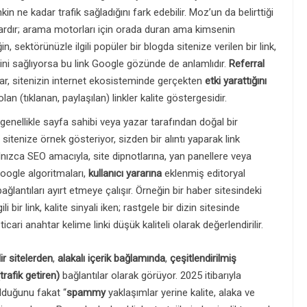
linkin ne kadar trafik sağladığını fark edebilir. Moz’un da belirttiği
e vardır; arama motorları için orada duran ama kimsenin
, sektörünüzle ilgili popüler bir blogda sitenize verilen bir link,
mesini sağlıyorsa bu link Google gözünde de anlamlıdır.
Referral
ılar, sitenizin internet ekosisteminde gerçekten
etki yarattığını
olan (tıklanan, paylaşılan) linkler kalite göstergesidir.
k genellikle sayfa sahibi veya yazar tarafından doğal bir
n sitenize örnek gösteriyor, sizden bir alıntı yaparak link
yalnızca SEO amacıyla, site dipnotlarına, yan panellere veya
oogle algoritmaları,
kullanıcı yararına
eklenmiş editoryal
ağlantıları ayırt etmeye çalışır. Örneğin bir haber sitesindeki
bir link, kalite sinyali iken; rastgele bir dizin sitesinde
icari anahtar kelime linki düşük kaliteli olarak değerlendirilir.
ir sitelerden
,
alakalı içerik bağlamında
,
çeşitlendirilmiş
trafik getiren)
bağlantılar olarak görüyor. 2025 itibarıyla
lduğunu fakat “
spammy
yaklaşımlar yerine kalite, alaka ve