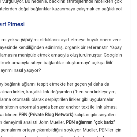
ini vurguluyor. Bu nedenle, backlink stratejilerinde nicelikten çok
telerden doğal bağlantılar kazanmaya çalışmak en sağlıklı yol.
yırt Etmesi
l
mı yoksa
yapay
mı olduklarını ayırt etmeye büyük önem verir.
 sayesinde kendiliğinden edinilmiş, organik bir referanstır. Yapay
ıralamasını manipüle etmek amacıyla oluşturulmuştur. Google’ın
 etmek amacıyla siteye bağlantılar oluşturmayı” açıkça
link
 ayrımı nasıl yapıyor?
ay bağlantı ağlarını tespit etmekte her geçen yıl daha da
lınan linkler, karşılıklı link değişimleri (“ben seni linkleyeyim,
larına otomatik olarak serpiştirilen linkler gibi uygulamalar
bir sitenin anormal sayıda benzer anchor text ile link alması,
ya bilinen
PBN (Private Blog Network)
kalıpları gibi sinyalleri
ın deneyimli analisti John Mueller,
PBN ağlarının “çok bariz”
 şemalarını ortaya çıkarabildiğini söylüyor. Mueller, PBN’ler için