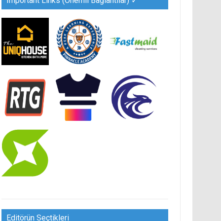
Important Links (Önemli Bağlantılar) ✓
Editörün Seçtikleri