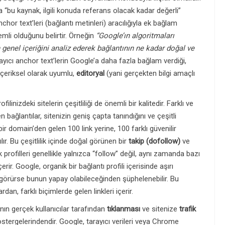
 “bu kaynak, ilgili konuda referans olacak kadar değerli”
nchor text’leri (bağlantı metinleri) aracılığıyla ek bağlam
mli olduğunu belirtir. Örneğin
“Google’ın algoritmaları
n genel içeriğini analiz ederek bağlantının ne kadar doğal ve
ayıcı anchor text’lerin Google’a daha fazla bağlam verdiği,
içeriksel olarak uyumlu,
editoryal
(yani gerçekten bilgi amaçlı
filinizdeki sitelerin çeşitliliği de önemli bir kalitedir. Farklı ve
bağlantılar, sitenizin geniş çapta tanındığını ve çeşitli
bir domain’den gelen 100 link yerine, 100 farklı güvenilir
r. Bu çeşitlilik içinde doğal görünen bir
takip (dofollow)
ve
profilleri genellikle yalnızca “follow” değil, aynı zamanda bazı
erir. Google, organik bir bağlantı profili içerisinde aşırı
) görürse bunun yapay olabileceğinden şüphelenebilir. Bu
rdan, farklı biçimlerde gelen linkleri içerir.
nın gerçek kullanıcılar tarafından
tıklanması
ve sitenize
trafik
tergelerindendir. Google, tarayıcı verileri veya Chrome