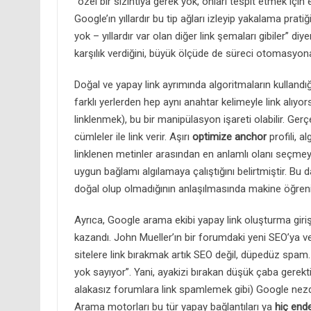
“özel bir sızıntıya gerek yok, onları tespit etmek için 
Google’ın yıllardır bu tip ağları izleyip yakalama prati
yok – yıllardır var olan diğer link şemaları gibiler” di
karşılık verdiğini, büyük ölçüde de süreci otomasyona 
Doğal ve yapay link ayrımında algoritmaların kullandığ
farklı yerlerden hep aynı anahtar kelimeyle link alıyors
linklenmek), bu bir manipülasyon işareti olabilir. Ger
cümleler ile link verir. Aşırı
optimize anchor
profili, a
linklenen metinler arasından en anlamlı olanı seçmey
uygun bağlamı algılamaya çalıştığını belirtmiştir. Bu d
doğal olup olmadığının anlaşılmasında makine öğrenim
Ayrıca, Google arama ekibi yapay link oluşturma giri
kazandı. John Mueller’ın bir forumdaki yeni SEO’ya ver
sitelere link bırakmak artık SEO değil, düpedüz spam. 
yok sayıyor”. Yani, ayakizi bırakan düşük çaba gerektir
alakasız forumlara link spamlemek gibi) Google ne
Arama motorları bu tür yapay bağlantıları ya
hiç end