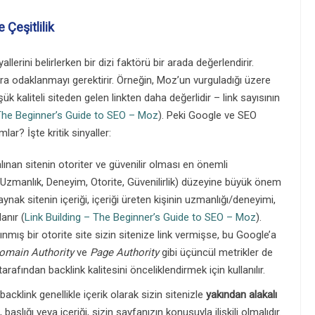
 Çeşitlilik
allerini belirlerken bir dizi faktörü bir arada değerlendirir.
ra odaklanmayı gerektirir. Örneğin, Moz’un vurguladığı üzere
şük kaliteli siteden gelen linkten daha değerlidir – link sayısının
 The Beginner’s Guide to SEO – Moz
). Peki Google ve SEO
mlar? İşte kritik sinyaller:
lınan sitenin otoriter ve güvenilir olması en önemli
Uzmanlık, Deneyim, Otorite, Güvenilirlik) düzeyine büyük önem
kaynak sitenin içeriği, içeriği üreten kişinin uzmanlığı/deneyimi,
anır (
Link Building – The Beginner’s Guide to SEO – Moz
).
mış bir otorite site sizin sitenize link vermişse, bu Google’a
omain Authority
ve
Page Authority
gibi üçüncül metrikler de
rafından backlink kalitesini önceliklendirmek için kullanılır.
 backlink genellikle içerik olarak sizin sitenizle
yakından alakalı
başlığı veya içeriği, sizin sayfanızın konusuyla ilişkili olmalıdır.